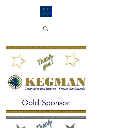
ME
NU